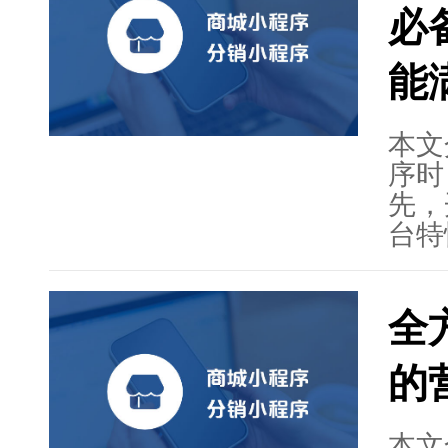
必
种选
服务
能
能满
魅力
本文
序时
先，
台特
数据
务逻
全
略。
少的
的
新能
提到
开发
本文