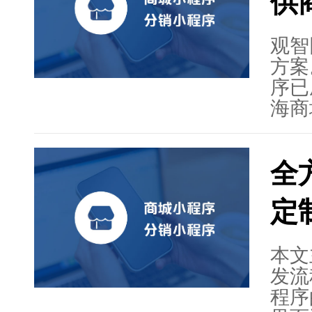
供
力。
业洞
入新
观智
通过
方案
地触
序已
分析
海商
明智
案，
销推
全
凭借
务，
定
果。
导向
本文
发流
程序