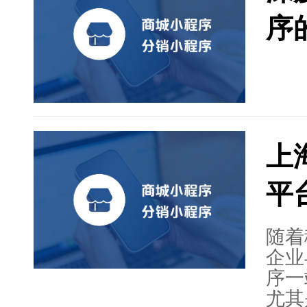
小程
序
总结
消品
管理
上
平
随着
企业
序一
尤其