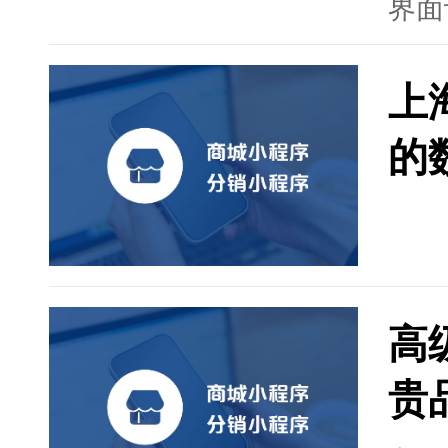
界面
试以
城小
上
势。
域的
的
富的
速实
高
贵