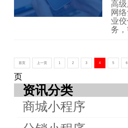
高级
网络
业佼
务，
服团
望未
伴共
首页
上一页
1
2
3
4
5
6
页
资讯分类
商城小程序