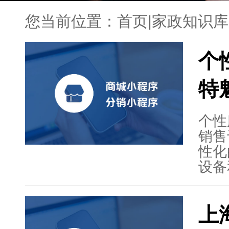
您当前位置：
首页
|
家政知识库
个
特
个性
销售
性化
设备
都达
为中
上
障，
具和