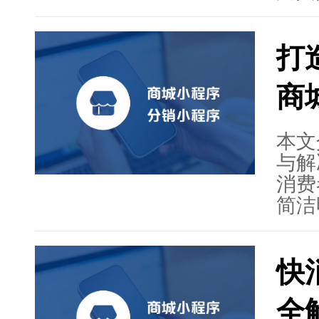
的经
伙伴
打
足企
开发
商
公司
小程
程序
本文
利和
与解
消费
简洁
个性
体系
快
与视
与管
全
快消