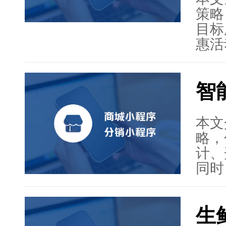
案例
策略
通过
目标
功经
惠活
足客
分析
践。
智
精准
务，
段提
本文
重与
略，
质量
计、
总的
同时
销策
生活
章指
生
用先