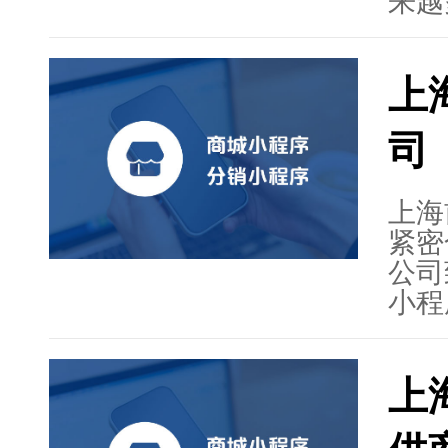
来越
数据
提供
上
服装
能化
司
前线
消费
上海
紧密
公司
小程
计、
观智
上
持，
析、