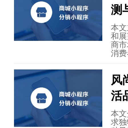
稳定
测
户提
智能
和支
本文
和展
商市
消费
了生
包括
风
务、
展望
活
竞争
提升
还提
本文
技术
求独