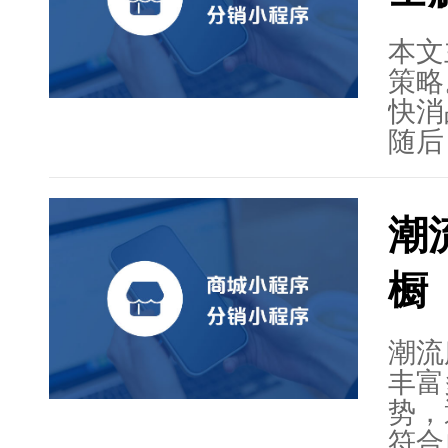
骤。
本文
策略
快消
随后
性，
标用
潮
的优
流程
橱
略方
推广
策略
潮流
忠诚
丰富
智网
势，
可以
符合