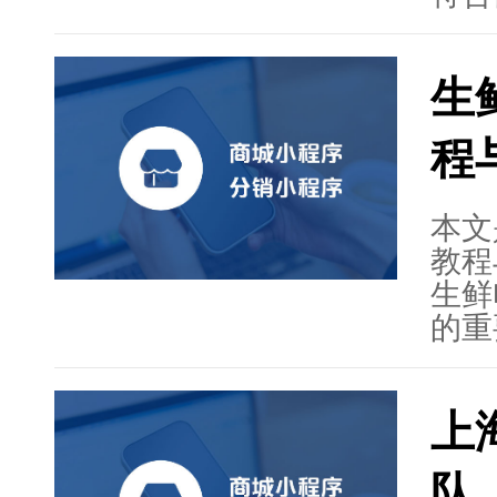
案。
供更
城小
用户
生
环境
务。
时尚
程
道合
之，
时尚
本文
教程
生鲜
的重
小程
选型
上
析，
商公
队
文章