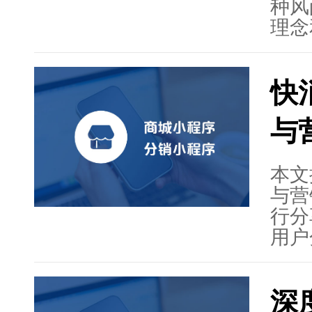
创新
种风
趋势
理念
鲜商
牌，
效、
持与
快
个性
通过
与
入新
生活
提供
本文
望了
与营
行分
用户
怀等
享活
深
等。