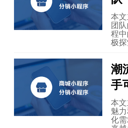
和观
本文
团队
程中
极探
分析
务。
潮
共享
发展
手
过引
取得
续保
本文
共同
魅力
化需