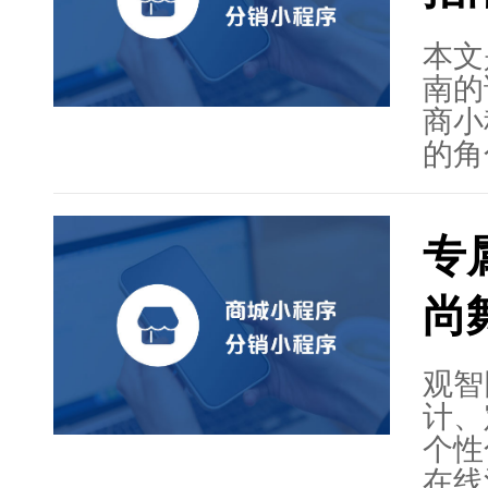
能推
括完
本文
务领
南的
的日
商小
出。
的角
确了
求和
专
与框
的选
尚
骤，
码、
审核
观智
观智
计、
并提
个性
的重
在线