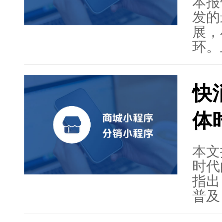
捷、
本报
发的
展，
环。
用户
以及
快
术服
展，
体
市场
着技
题。
本文
推动
时代
指出
普及
遇。