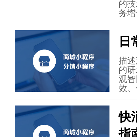
的技
务增
序的
支持
日
用。
交媒
线上
描述
绍了
的研
结了
观智
服务
效、
验优
和强
快
户体
种支
指
同时