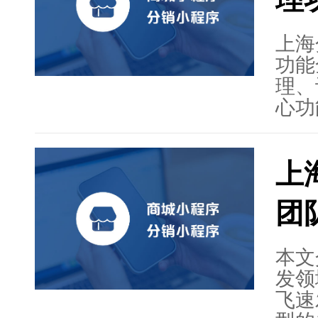
的互
城小
海商
上海
务。
功能
来充
理、
展与
心功
理。
高、
上
广大
术，
团
定制
能。
情况
本文
务的
发领
商家
飞速