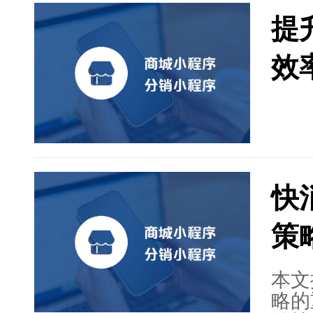
程序
提
化营
度和
效
络营
定位
解决
售额
快
策
本文
略的