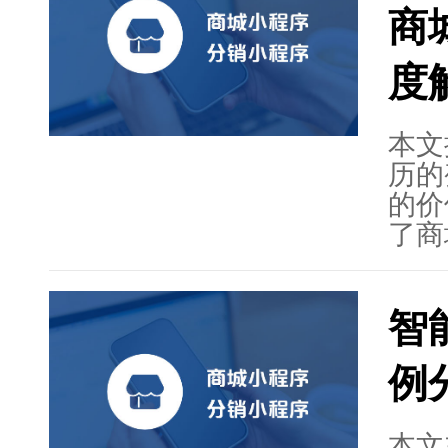
商
助力
案、
度
网络
分销
本文
网络
历的
的价
了商
分析
重要
智
领先
括丰
例
化定
来零
演重
本文