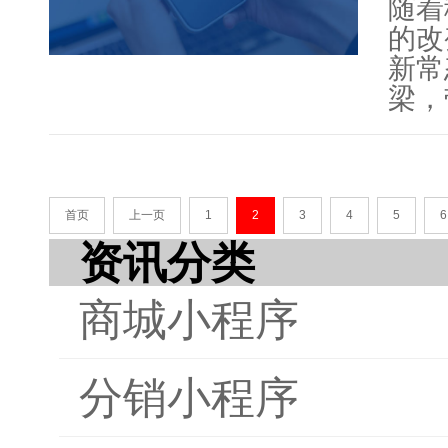
随着
的改
新常
梁，
智网
在生
商城
流畅
首页
上一页
1
2
3
4
5
6
过小
资讯分类
销售
物体
商城小程序
总的
电商
分销小程序