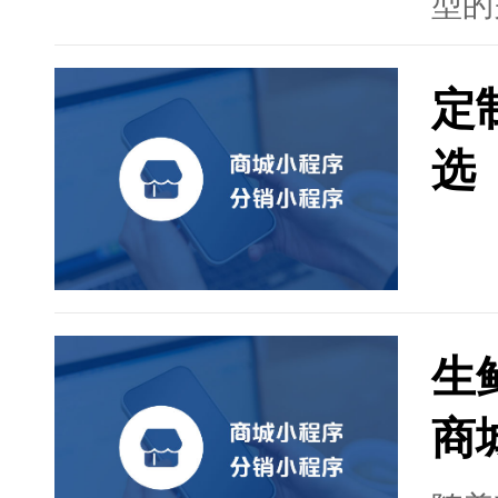
型的
盛。
技术
定
重用
关键
选
累，
确保
时，
和新
用户
团队
生
续发
为用
商