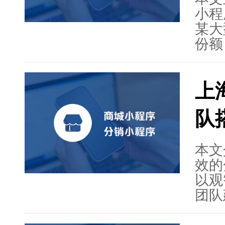
服务
小程
共同
某大
份额
和需
方案
上
面美
程序
队
多种
了一
序上
本文
观智
效的
展，
以观
供更
团队
物、