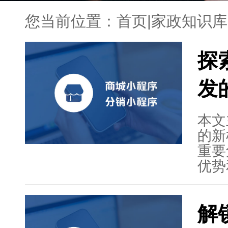
您当前位置：
首页
|
家政知识库
探
发
本文
的新
重要
优势
商的
了观
解
要作
制化