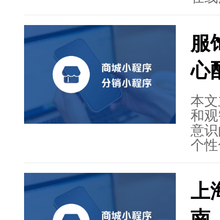
小程
汇聚
观智
解最
服
持。
交流
性化
心
良好
台功
本文
和观
意识
个性
生。
和网
上
便捷
业的
南
制的