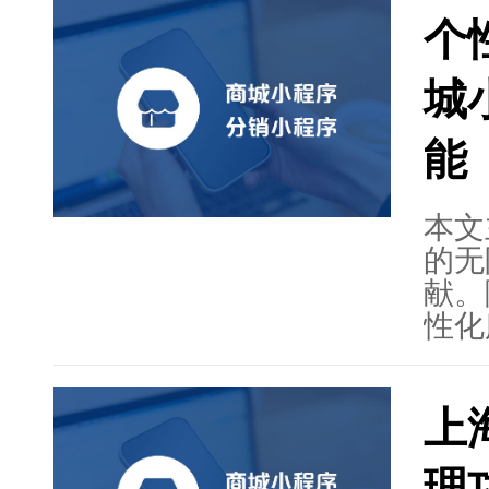
实力
个
化浪
新实
城
能
本文
的无
献。
性化
制开
章详
上
方面
析和
理