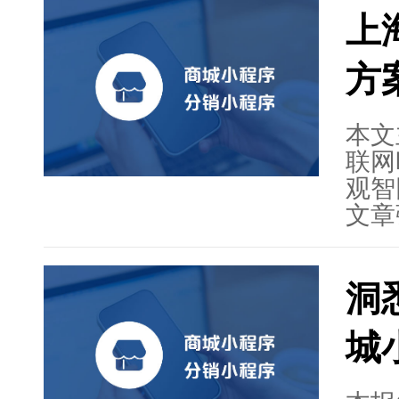
性，
上
来帮
细阐
方
与规
管理
总结
本文
序开
联网
观智
文章
并详
分析
洞
理、
力和
城
适应
小程